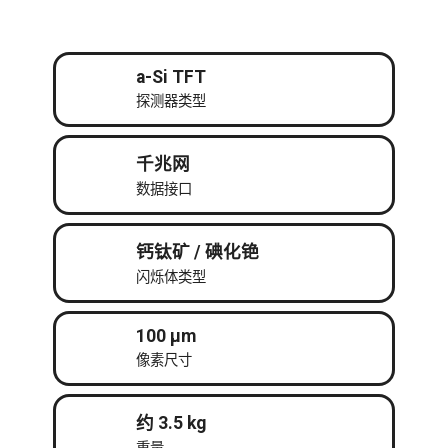
a-Si TFT
探测器类型
千兆网
数据接口
钙钛矿 / 碘化铯
闪烁体类型
100 μm
像素尺寸
约 3.5 kg