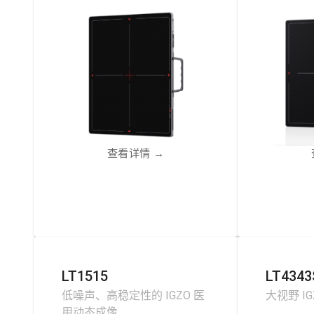
查看详情
→
LT1515
LT4343
低噪声、高稳定性的 IGZO 医
大视野 I
用动态成像