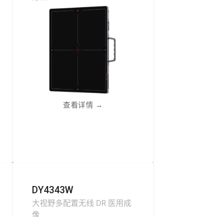
查看详情
→
DY4343W
大视野多配置无线 DR 医用成
像