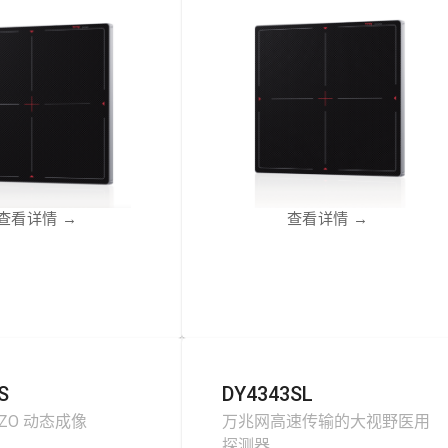
查看详情
→
查看详情
→
S
DY4343SL
GZO 动态成像
万兆网高速传输的大视野医用
探测器