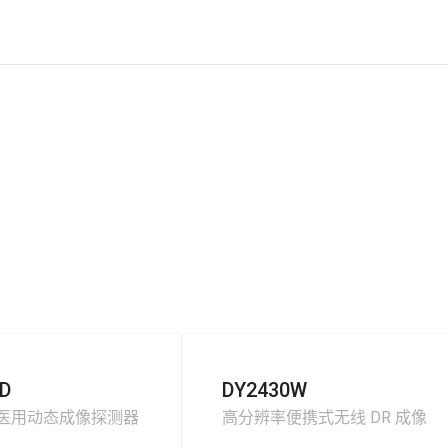
D
DY2430W
医用动态成像探测器
高分辨率便携式无线 DR 成像