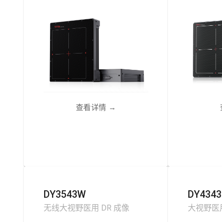
查看详情
→
DY3543W
DY4343
无线大视野医用 DR 成像
大视野医