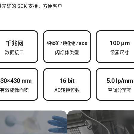
整的 SDK 支持，方便客户
100 μm
千兆网
钙钛矿 / 碘化铯 / GOS
数据接口
闪烁体类型
像素尺寸
430×430 mm
16 bit
5.0 lp/mm
有效成像面积
AD转换位数
空间分辨率